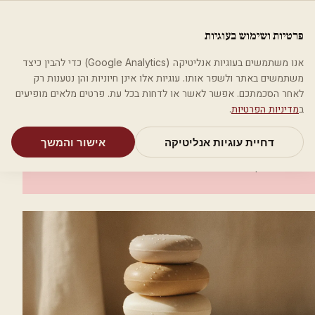
לג לתוכן הראשי
פלסטיקה
פרטיות ושימוש בעוגיות
מאמרים
קטגוריות
חיפוש
אודות
אמת את העסק שלי
אנו משתמשים בעוגיות אנליטיקה (Google Analytics) כדי להבין כיצד
בית
קטגוריות
אסתטיקה רפואית
ד"ר אינה סלבצ'בסקי
משתמשים באתר ולשפר אותו. עוגיות אלו אינן חיוניות והן נטענות רק
לאחר הסכמתכם. אפשר לאשר או לדחות בכל עת. פרטים מלאים מופיעים
אסתטיקה רפואית
ב
מדיניות הפרטיות
.
ד"ר אינה סלבצ'בסקי
דחיית עוגיות אנליטיקה
אישור והמשך
הוד השרון