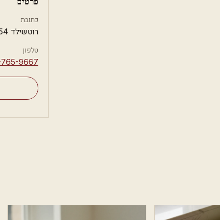
פרטים
כתובת
רוטשילד 54, כפר סבא
טלפון
-765-9667⁩