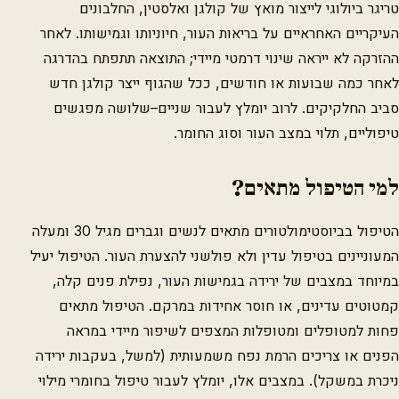
טריגר ביולוגי לייצור מואץ של קולגן ואלסטין, החלבונים
העיקריים האחראיים על בריאות העור, חיוניותו וגמישותו. לאחר
ההזרקה לא ייראה שינוי דרמטי מיידי; התוצאה תתפתח בהדרגה
לאחר כמה שבועות או חודשים, ככל שהגוף ייצר קולגן חדש
סביב החלקיקים. לרוב יומלץ לעבור שניים–שלושה מפגשים
טיפוליים, תלוי במצב העור וסוג החומר.
למי הטיפול מתאים?
הטיפול בביוסטימולטורים מתאים לנשים וגברים מגיל 30 ומעלה
המעוניינים בטיפול עדין ולא פולשני להצערת העור. הטיפול יעיל
במיוחד במצבים של ירידה בגמישות העור, נפילת פנים קלה,
קמטוטים עדינים, או חוסר אחידות במרקם. הטיפול מתאים
פחות למטופלים ומטופלות המצפים לשיפור מיידי במראה
הפנים או צריכים הרמת נפח משמעותית (למשל, בעקבות ירידה
ניכרת במשקל). במצבים אלו, יומלץ לעבור טיפול בחומרי מילוי