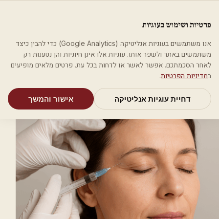
לג לתוכן הראשי
פלסטיקה
פרטיות ושימוש בעוגיות
מאמרים
קטגוריות
חיפוש
אודות
אמת את העסק שלי
אנו משתמשים בעוגיות אנליטיקה (Google Analytics) כדי להבין כיצד
בית
בלוג
ביוסטימולטורים להצערת העור
משתמשים באתר ולשפר אותו. עוגיות אלו אינן חיוניות והן נטענות רק
לאחר הסכמתכם. אפשר לאשר או לדחות בכל עת. פרטים מלאים מופיעים
ביוסטימולטורים להצערת העור
ב
מדיניות הפרטיות
.
צוות פלסטיקה ·
18.11.2025
· עודכן ב-
18.11.2025
דחיית עוגיות אנליטיקה
אישור והמשך