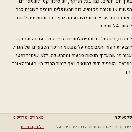
בתוך יום-יומיים. כמו בכל הזרקה, יש סיכון קטן לשטפי דם,
רגישות או תגובה מקומית. רוב המטופלים חוזרים לשגרה כבר
באותו היום, אך יידרשו להימנע ממאמץ כבד ומחשיפה לחום
למשך 24 שעות.
לסיכום, הטיפול בביוסטימולטורים מציע גישה עדינה ועמוקה
להצערת העור, המבוססת על מנגנוני הריפוי הטבעיים של הגוף.
עבור מי שמעדיף תוצאה טבעית ומתמשכת, ללא שינוי דרמטי
במראה, הטיפול יכול להתאים ואף ליצור הבדל משמעותי לאורך
זמן.
פלסטיקה
מאמרים ומדריכים
אינדקס מרפאות אסתטיקה רפואית בישראל
כל הקטגוריות