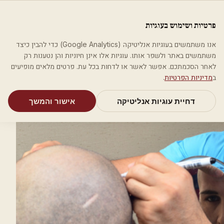
לג לתוכן הראשי
פלסטיקה
פרטיות ושימוש בעוגיות
מאמרים
קטגוריות
חיפוש
אודות
אמת את העסק שלי
אנו משתמשים בעוגיות אנליטיקה (Google Analytics) כדי להבין כיצד
בית
בלוג
השתלת שיער- שאלות ותשובות
משתמשים באתר ולשפר אותו. עוגיות אלו אינן חיוניות והן נטענות רק
לאחר הסכמתכם. אפשר לאשר או לדחות בכל עת. פרטים מלאים מופיעים
השתלת שיער- שאלות ותשובות
ב
מדיניות הפרטיות
.
צוות פלסטיקה ·
7.2.2019
· עודכן ב-
20.4.2021
דחיית עוגיות אנליטיקה
אישור והמשך