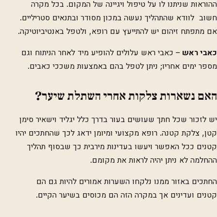
ההוראות שניתנו לו על טיפול ויגיינה של המקום. בכל מקרה
חשוב לוודא שהתהליך נעשה במכון מסודר ובתנאים סטריליים.
אם מתפתח זיהום יש להתייעץ עם רופא, ולטפל באנטיביוטיקה.
כאבי ראש
– כאבי ראש עלולים להופיע מיד לאחר הניתוח וגם
מספר ימים אחריו; ניתן לטפל בהם באמצעות משככי כאבים.
האם נשארות צלקות אחרי השתלת שיער?
יש לזכור שכל חתך שעושים בעור בדרך כלל יגליד וישאיר סימן
קטן, צלקת קטנה. רופא מקצועי ומיומן ידאג לכך שהחתכים יהיו
קטנים ככל האפשר ויעשו בעדינות מירבית כך שבסוף תהליך
ההחלמה לא ניתן יהיה לראות את מקומם.
החתכים באזור ממנו נלקחו השערות אמורים להיות גם הם
קטנים ועדינים אך במקרה הזה הם מכוסים בשיער הקיים.