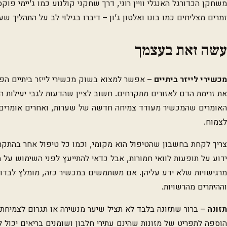
משחקן הכדורגל האנגלי וויין רוני, דרך שחקני קולנוע כמו ג’יימי פוקס
זמרים מצליחים כמו בונו ואלטון ג’ון – דיברו בגילוי לב על התהליך ש
עשה זאת בעצמך
מכשירי לייזר ביתיים
– אפשר למצוא בשוק מכשירי לייזר ביתיים הפו
את זרימת הדם לאזורים מתקרחים. חשוב לציין שהדעות לגבי יעילות 
האומרים שהמכשיר מעודד צמיחה חדשה של שערות, ואחרים אומרים 
לצמוח.
צריך לקחת בחשבון שהטיפול הוא מקומי, וכמו כל טיפול אחר בהתקרח
ידוע על תופעות לוואי חמורות, אבל כדאי להתייעץ לפני השימוש על 
מרגישויות שלא ידע עליהן. אם משתמשים במכשיר כזה, מומלץ לבדו
וההיתרים מהרשויות.
תזונה
– ברור שתזונה בלבד לא תציל שיער מנשירה או תגרום לצמיחת 
הוספה לתפריט של מזונות שהינם עתירי חלבון ושומנים בריאים יכול ל