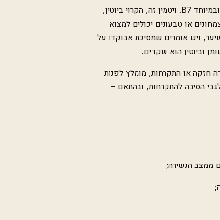
להראות במיטבו. למשל, מומלץ לשלב בתזונה את קבוצת ויטמינים B, ובמיוחד B7. ויטמין זה, הקרוי ביוטין,
מחונים או טבעונים יכולים למצוא
שיער, ויש אומרים שמסיכת אבוקדו על
מן וביוטין הוא שקדים.
רה חזקה או התקרחות, מומלץ לפנות
גבי הסיבה להתקרחות, ובהתאם –
ם ממצב הנשירה;
;