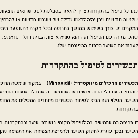
כמו כל טיפול בהתקרחות צריך להיאזר בסבלנות לפני שרואים תוצאות. 
שלושה חודשים ניתן יהיה לראות גדילה של שערות חדשות או להבחין 
המקרים יש צורך בשימוש ממושך בתרופה ובכל מקרה ההשפעה תימשך
שהכי מזוהה עם הטיפול הזה הוא נשיא ארצות הברית דונלד טראמפ,
לעבות את השיער הכתום המפורסם שלו.
תכשירים לטיפול בהתקרחות
תכשירים המכילים מינוקסידיל (
Minoxidil
)
– במקור שימשה תרופה ז
שהרחיבה את כלי הדם. אנשים שהשתמשו בה שמו לב שאחת מתופעות
השיער. הגילוי הזה הביא לפיתוח תכשירים מיוחדים המכילים את החומר
בהתקרחות.
זו תמיסה המשתמשים בה לטיפול מקומי בנשירת שיער ובהתקרחות. ה
השיער ובכך עוזרת לחיזוק השיער ולהמרצת הצמיחה. את התמיסה ניתן 