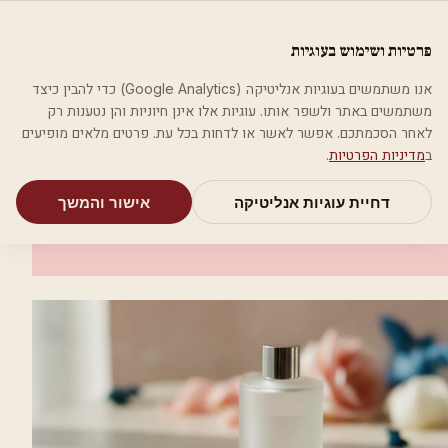
לג לתוכן הראשי
פלסטיקה
פרטיות ושימוש בעוגיות
מאמרים
קטגוריות
חיפוש
אודות
אמת את העסק שלי
אנו משתמשים בעוגיות אנליטיקה (Google Analytics) כדי להבין כיצד
בית
קטגוריות
אסתטיקה רפואית
tiano - הדמיית זקיקי שיער
משתמשים באתר ולשפר אותו. עוגיות אלו אינן חיוניות והן נטענות רק
לאחר הסכמתכם. אפשר לאשר או לדחות בכל עת. פרטים מלאים מופיעים
אסתטיקה רפואית
ב
מדיניות הפרטיות
.
tiano - הדמיית זקיקי שיער
דחיית עוגיות אנליטיקה
אישור והמשך
תל אביב