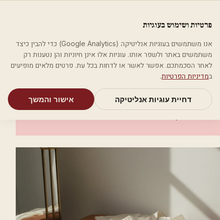
לג לתוכן הראשי
פלסטיקה
פרטיות ושימוש בעוגיות
מאמרים
קטגוריות
חיפוש
אודות
אמת את העסק שלי
אנו משתמשים בעוגיות אנליטיקה (Google Analytics) כדי להבין כיצד
בית
קטגוריות
אסתטיקה רפואית
Tahel Altman
משתמשים באתר ולשפר אותו. עוגיות אלו אינן חיוניות והן נטענות רק
לאחר הסכמתכם. אפשר לאשר או לדחות בכל עת. פרטים מלאים מופיעים
אסתטיקה רפואית
ב
מדיניות הפרטיות
.
Tahel Altman
דחיית עוגיות אנליטיקה
אישור והמשך
רמת השרון