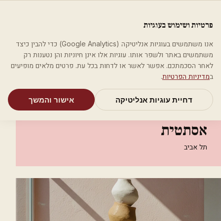
לג לתוכן הראשי
פלסטיקה
פרטיות ושימוש בעוגיות
מאמרים
קטגוריות
חיפוש
אודות
אמת את העסק שלי
אנו משתמשים בעוגיות אנליטיקה (Google Analytics) כדי להבין כיצד
בית
קטגוריות
אסתטיקה רפואית
משתמשים באתר ולשפר אותו. עוגיות אלו אינן חיוניות והן נטענות רק
seven המרכז לרפואה אסתטית
לאחר הסכמתכם. אפשר לאשר או לדחות בכל עת. פרטים מלאים מופיעים
ב
מדיניות הפרטיות
.
אסתטיקה רפואית
דחיית עוגיות אנליטיקה
אישור והמשך
seven המרכז לרפואה
אסתטית
תל אביב