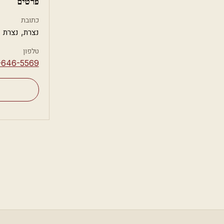
פרטים
כתובת
נצרת, נצרת
טלפון
-646-5569⁩