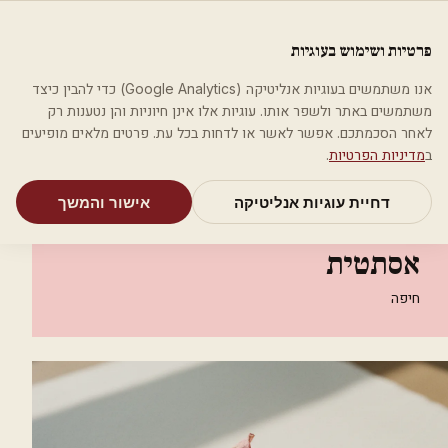
לג לתוכן הראשי
פלסטיקה
פרטיות ושימוש בעוגיות
מאמרים
קטגוריות
חיפוש
אודות
אמת את העסק שלי
אנו משתמשים בעוגיות אנליטיקה (Google Analytics) כדי להבין כיצד
בית
קטגוריות
אסתטיקה רפואית
משתמשים באתר ולשפר אותו. עוגיות אלו אינן חיוניות והן נטענות רק
R awan Khoury dr רפואה אסתטית
לאחר הסכמתכם. אפשר לאשר או לדחות בכל עת. פרטים מלאים מופיעים
ב
מדיניות הפרטיות
.
אסתטיקה רפואית
דחיית עוגיות אנליטיקה
אישור והמשך
R awan Khoury dr רפואה
אסתטית
חיפה