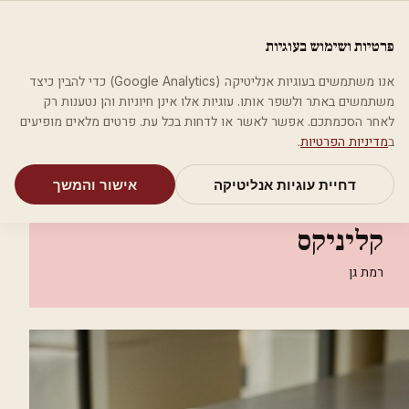
לג לתוכן הראשי
פלסטיקה
פרטיות ושימוש בעוגיות
מאמרים
קטגוריות
חיפוש
אודות
אמת את העסק שלי
אנו משתמשים בעוגיות אנליטיקה (Google Analytics) כדי להבין כיצד
בית
קטגוריות
אסתטיקה רפואית
משתמשים באתר ולשפר אותו. עוגיות אלו אינן חיוניות והן נטענות רק
Personal Clinics - פרסונל קליניקס
לאחר הסכמתכם. אפשר לאשר או לדחות בכל עת. פרטים מלאים מופיעים
ב
מדיניות הפרטיות
.
אסתטיקה רפואית
דחיית עוגיות אנליטיקה
אישור והמשך
Personal Clinics - פרסונל
קליניקס
רמת גן