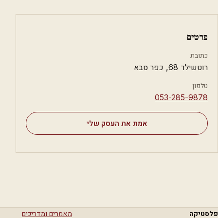
פרטים
כתובת
רוטשילד 68, כפר סבא
טלפון
⁦053-285-9878⁩
אמת את העסק שלי
פלסטיקה
מאמרים ומדריכים