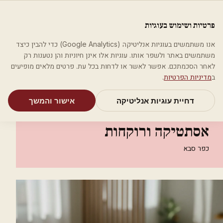
לג לתוכן הראשי
פלסטיקה
פרטיות ושימוש בעוגיות
מאמרים
קטגוריות
חיפוש
אודות
אמת את העסק שלי
אנו משתמשים בעוגיות אנליטיקה (Google Analytics) כדי להבין כיצד
בית
קטגוריות
אסתטיקה רפואית
משתמשים באתר ולשפר אותו. עוגיות אלו אינן חיוניות והן נטענות רק
OFREE YOURSKIN אסתטיקה ורוקחות
לאחר הסכמתכם. אפשר לאשר או לדחות בכל עת. פרטים מלאים מופיעים
ב
מדיניות הפרטיות
.
אסתטיקה רפואית
דחיית עוגיות אנליטיקה
אישור והמשך
OFREE YOURSKIN
אסתטיקה ורוקחות
כפר סבא