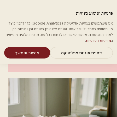
לג לתוכן הראשי
פלסטיקה
פרטיות ושימוש בעוגיות
מאמרים
קטגוריות
חיפוש
אודות
אמת את העסק שלי
אנו משתמשים בעוגיות אנליטיקה (Google Analytics) כדי להבין כיצד
בית
קטגוריות
אסתטיקה רפואית
Katy Clinic
משתמשים באתר ולשפר אותו. עוגיות אלו אינן חיוניות והן נטענות רק
לאחר הסכמתכם. אפשר לאשר או לדחות בכל עת. פרטים מלאים מופיעים
אסתטיקה רפואית
ב
מדיניות הפרטיות
.
Katy Clinic
דחיית עוגיות אנליטיקה
אישור והמשך
נצרת עילית (נוף הגליל)