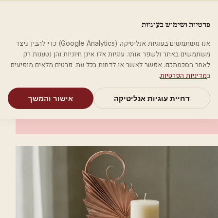
לג לתוכן הראשי
פלסטיקה
פרטיות ושימוש בעוגיות
מאמרים
קטגוריות
חיפוש
אודות
אמת את העסק שלי
אנו משתמשים בעוגיות אנליטיקה (Google Analytics) כדי להבין כיצד
בית
קטגוריות
אסתטיקה רפואית
Ihair ד"ר שרית כהן
משתמשים באתר ולשפר אותו. עוגיות אלו אינן חיוניות והן נטענות רק
לאחר הסכמתכם. אפשר לאשר או לדחות בכל עת. פרטים מלאים מופיעים
אסתטיקה רפואית
ב
מדיניות הפרטיות
.
Ihair ד"ר שרית כהן
דחיית עוגיות אנליטיקה
אישור והמשך
תל אביב