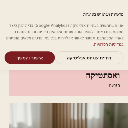
לג לתוכן הראשי
פלסטיקה
פרטיות ושימוש בעוגיות
מאמרים
קטגוריות
חיפוש
אודות
אמת את העסק שלי
אנו משתמשים בעוגיות אנליטיקה (Google Analytics) כדי להבין כיצד
בית
קטגוריות
אסתטיקה רפואית
משתמשים באתר ולשפר אותו. עוגיות אלו אינן חיוניות והן נטענות רק
hijazy yasin רפואת שיניים ואסתטיקה
לאחר הסכמתכם. אפשר לאשר או לדחות בכל עת. פרטים מלאים מופיעים
ב
מדיניות הפרטיות
.
אסתטיקה רפואית
דחיית עוגיות אנליטיקה
אישור והמשך
hijazy yasin רפואת שיניים
ואסתטיקה
מזרעה