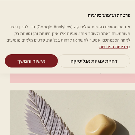
לג לתוכן הראשי
פלסטיקה
פרטיות ושימוש בעוגיות
מאמרים
קטגוריות
חיפוש
אודות
אמת את העסק שלי
אנו משתמשים בעוגיות אנליטיקה (Google Analytics) כדי להבין כיצד
בית
קטגוריות
אסתטיקה רפואית
Efti Hair אסתטיקה רפואית
משתמשים באתר ולשפר אותו. עוגיות אלו אינן חיוניות והן נטענות רק
לאחר הסכמתכם. אפשר לאשר או לדחות בכל עת. פרטים מלאים מופיעים
אסתטיקה רפואית
ב
מדיניות הפרטיות
.
Efti Hair אסתטיקה רפואית
דחיית עוגיות אנליטיקה
אישור והמשך
נצרת עילית (נוף הגליל)