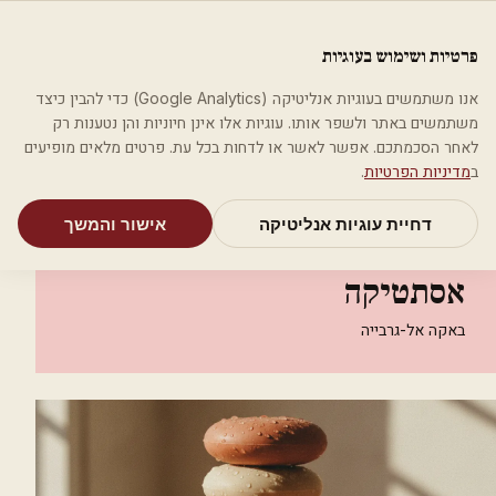
לג לתוכן הראשי
פלסטיקה
פרטיות ושימוש בעוגיות
מאמרים
קטגוריות
חיפוש
אודות
אמת את העסק שלי
אנו משתמשים בעוגיות אנליטיקה (Google Analytics) כדי להבין כיצד
בית
קטגוריות
אסתטיקה רפואית
משתמשים באתר ולשפר אותו. עוגיות אלו אינן חיוניות והן נטענות רק
dr.Nagha Mansour אסתטיקה
לאחר הסכמתכם. אפשר לאשר או לדחות בכל עת. פרטים מלאים מופיעים
ב
מדיניות הפרטיות
.
אסתטיקה רפואית
דחיית עוגיות אנליטיקה
אישור והמשך
dr.Nagha Mansour
אסתטיקה
באקה אל-גרבייה