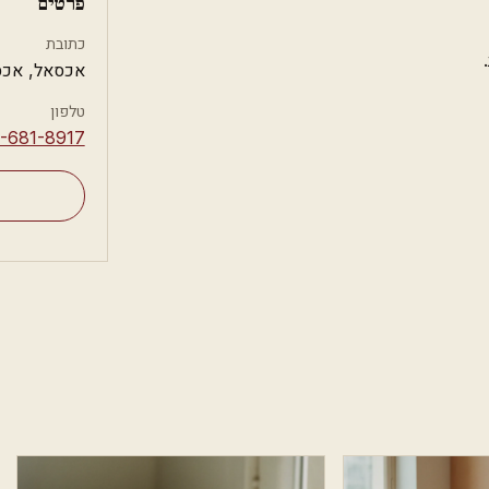
פרטים
כתובת
אכסאל, אכ
טלפון
4-681-8917⁩