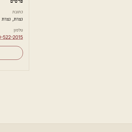
פרטים
כתובת
נצרת, נצרת
טלפון
0-522-2015⁩