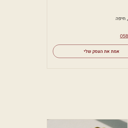
⁦05
אמת את העסק שלי