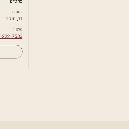
פרטים
כתובת
11, חיפה
טלפון
3-222-7533⁩