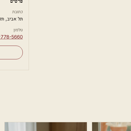
פרטים
כתובת
תל אביב, תל
טלפון
-778-5660⁩