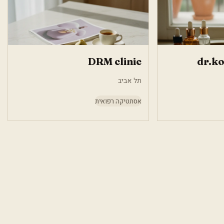
DRM clinic
dr.ko
תל אביב
אסתטיקה רפואית