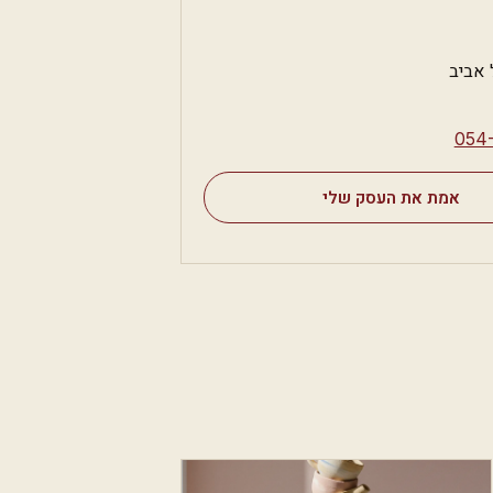
 אביב
⁦054
אמת את העסק שלי