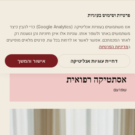
לג לתוכן הראשי
פלסטיקה
פרטיות ושימוש בעוגיות
מאמרים
קטגוריות
חיפוש
אודות
אמת את העסק שלי
אנו משתמשים בעוגיות אנליטיקה (Google Analytics) כדי להבין כיצד
בית
קטגוריות
אסתטיקה רפואית
משתמשים באתר ולשפר אותו. עוגיות אלו אינן חיוניות והן נטענות רק
be-healthy-clinic אסתטיקה רפואית
לאחר הסכמתכם. אפשר לאשר או לדחות בכל עת. פרטים מלאים מופיעים
ב
מדיניות הפרטיות
.
אסתטיקה רפואית
דחיית עוגיות אנליטיקה
אישור והמשך
be-healthy-clinic
אסתטיקה רפואית
שפרעם