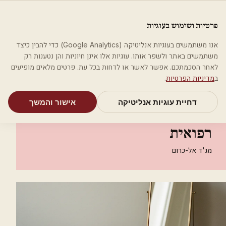
לג לתוכן הראשי
פלסטיקה
פרטיות ושימוש בעוגיות
מאמרים
קטגוריות
חיפוש
אודות
אמת את העסק שלי
אנו משתמשים בעוגיות אנליטיקה (Google Analytics) כדי להבין כיצד
בית
קטגוריות
אסתטיקה רפואית
משתמשים באתר ולשפר אותו. עוגיות אלו אינן חיוניות והן נטענות רק
amarylls ביוטי אסתטיקה רפואית
לאחר הסכמתכם. אפשר לאשר או לדחות בכל עת. פרטים מלאים מופיעים
ב
מדיניות הפרטיות
.
אסתטיקה רפואית
דחיית עוגיות אנליטיקה
אישור והמשך
amarylls ביוטי אסתטיקה
רפואית
מג'ד אל-כרום