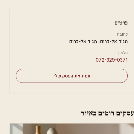
פרטים
כתובת
מג'ד אל-כרום, מג'ד אל-כרום
טלפון
⁦072-329-0371⁩
אמת את העסק שלי
עסקים דומים באזור