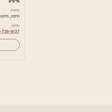
פרטים
כתובת
חיפה, חיפה
טלפון
-739-9137⁩