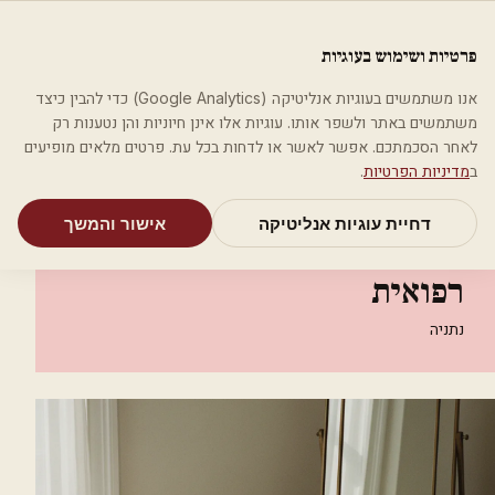
לג לתוכן הראשי
פלסטיקה
פרטיות ושימוש בעוגיות
מאמרים
קטגוריות
חיפוש
אודות
אמת את העסק שלי
אנו משתמשים בעוגיות אנליטיקה (Google Analytics) כדי להבין כיצד
בית
קטגוריות
אסתטיקה רפואית
משתמשים באתר ולשפר אותו. עוגיות אלו אינן חיוניות והן נטענות רק
שירה שעשוע - קוסמטיקה רפואית
לאחר הסכמתכם. אפשר לאשר או לדחות בכל עת. פרטים מלאים מופיעים
ב
מדיניות הפרטיות
.
אסתטיקה רפואית
דחיית עוגיות אנליטיקה
אישור והמשך
שירה שעשוע - קוסמטיקה
רפואית
נתניה