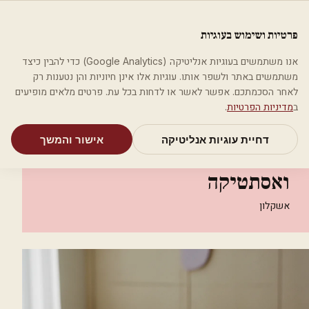
לג לתוכן הראשי
פלסטיקה
פרטיות ושימוש בעוגיות
מאמרים
קטגוריות
חיפוש
אודות
אמת את העסק שלי
אנו משתמשים בעוגיות אנליטיקה (Google Analytics) כדי להבין כיצד
בית
קטגוריות
אסתטיקה רפואית
משתמשים באתר ולשפר אותו. עוגיות אלו אינן חיוניות והן נטענות רק
קליניקת שחר - מרפאת שיניים ואסתטיקה
לאחר הסכמתכם. אפשר לאשר או לדחות בכל עת. פרטים מלאים מופיעים
ב
מדיניות הפרטיות
.
אסתטיקה רפואית
דחיית עוגיות אנליטיקה
אישור והמשך
קליניקת שחר - מרפאת שיניים
ואסתטיקה
אשקלון