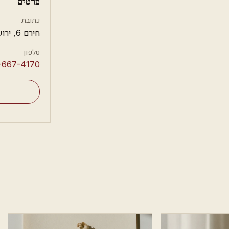
פרטים
כתובת
חירם 6, ירושלים
טלפון
-667-4170⁩