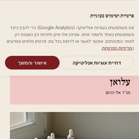
לג לתוכן הראשי
פלסטיקה
פרטיות ושימוש בעוגיות
מאמרים
קטגוריות
חיפוש
אודות
אמת את העסק שלי
אנו משתמשים בעוגיות אנליטיקה (Google Analytics) כדי להבין כיצד
בית
קטגוריות
אסתטיקה רפואית
משתמשים באתר ולשפר אותו. עוגיות אלו אינן חיוניות והן נטענות רק
קליניקה אסתטית ד"ר מחמד עלואן
לאחר הסכמתכם. אפשר לאשר או לדחות בכל עת. פרטים מלאים מופיעים
ב
מדיניות הפרטיות
.
אסתטיקה רפואית
דחיית עוגיות אנליטיקה
אישור והמשך
קליניקה אסתטית ד"ר מחמד
עלואן
מג'ד אל-כרום