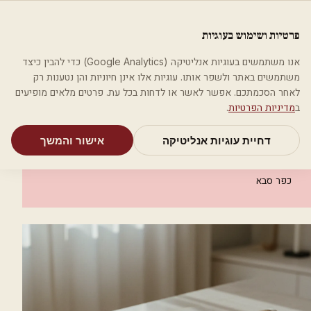
לג לתוכן הראשי
פלסטיקה
פרטיות ושימוש בעוגיות
מאמרים
קטגוריות
חיפוש
אודות
אמת את העסק שלי
אנו משתמשים בעוגיות אנליטיקה (Google Analytics) כדי להבין כיצד
בית
קטגוריות
אסתטיקה רפואית
משתמשים באתר ולשפר אותו. עוגיות אלו אינן חיוניות והן נטענות רק
קטרינה זאק -אסתטיקה רפואית
לאחר הסכמתכם. אפשר לאשר או לדחות בכל עת. פרטים מלאים מופיעים
ב
מדיניות הפרטיות
.
אסתטיקה רפואית
דחיית עוגיות אנליטיקה
אישור והמשך
קטרינה זאק -אסתטיקה רפואית
כפר סבא