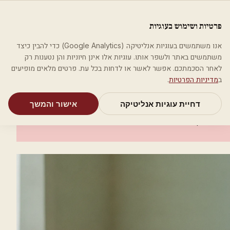
לג לתוכן הראשי
פלסטיקה
פרטיות ושימוש בעוגיות
מאמרים
קטגוריות
חיפוש
אודות
אמת את העסק שלי
אנו משתמשים בעוגיות אנליטיקה (Google Analytics) כדי להבין כיצד
בית
קטגוריות
אסתטיקה רפואית
קומפרלי
משתמשים באתר ולשפר אותו. עוגיות אלו אינן חיוניות והן נטענות רק
לאחר הסכמתכם. אפשר לאשר או לדחות בכל עת. פרטים מלאים מופיעים
אסתטיקה רפואית
ב
מדיניות הפרטיות
.
קומפרלי
דחיית עוגיות אנליטיקה
אישור והמשך
רמת גן