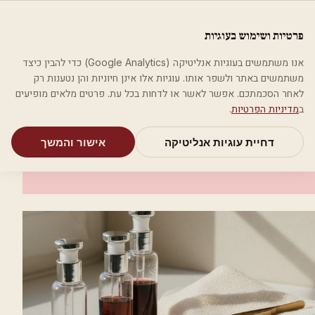
לג לתוכן הראשי
פלסטיקה
פרטיות ושימוש בעוגיות
מאמרים
קטגוריות
חיפוש
אודות
אמת את העסק שלי
אנו משתמשים בעוגיות אנליטיקה (Google Analytics) כדי להבין כיצד
בית
קטגוריות
אסתטיקה רפואית
פתרונות אסתטיים בינלאומיים
משתמשים באתר ולשפר אותו. עוגיות אלו אינן חיוניות והן נטענות רק
לאחר הסכמתכם. אפשר לאשר או לדחות בכל עת. פרטים מלאים מופיעים
אסתטיקה רפואית
ב
מדיניות הפרטיות
.
פתרונות אסתטיים בינלאומיים
דחיית עוגיות אנליטיקה
אישור והמשך
הרצליה