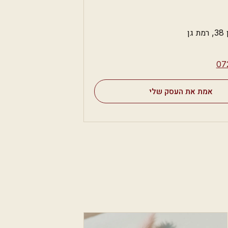
גן
⁦07
אמת את העסק שלי