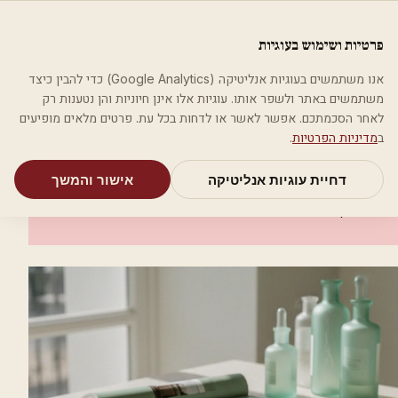
לג לתוכן הראשי
פלסטיקה
פרטיות ושימוש בעוגיות
מאמרים
קטגוריות
חיפוש
אודות
אמת את העסק שלי
אנו משתמשים בעוגיות אנליטיקה (Google Analytics) כדי להבין כיצד
בית
קטגוריות
רופאים מנתחים פלסטיים
פרופ' חייק יוסף
משתמשים באתר ולשפר אותו. עוגיות אלו אינן חיוניות והן נטענות רק
לאחר הסכמתכם. אפשר לאשר או לדחות בכל עת. פרטים מלאים מופיעים
רופאים מנתחים פלסטיים
ב
מדיניות הפרטיות
.
פרופ' חייק יוסף
דחיית עוגיות אנליטיקה
אישור והמשך
רמת גן