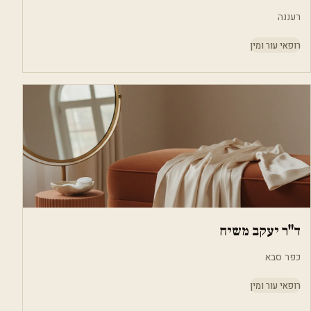
רעננה
רופאי עור ומין
ד"ר יעקב משיח
כפר סבא
רופאי עור ומין