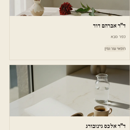
ד"ר אברהם דוד
כפר סבא
רופאי עור ומין
ד"ר אלכס גינזבורג