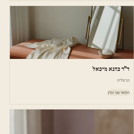
ד"ר כהנא מיכאל
הרצליה
רופאי עור ומין