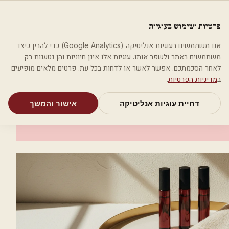
לג לתוכן הראשי
פלסטיקה
פרטיות ושימוש בעוגיות
מאמרים
קטגוריות
חיפוש
אודות
אמת את העסק שלי
אנו משתמשים בעוגיות אנליטיקה (Google Analytics) כדי להבין כיצד
בית
קטגוריות
רופאים מנתחים פלסטיים
פרופ' ברוכין אברהם
משתמשים באתר ולשפר אותו. עוגיות אלו אינן חיוניות והן נטענות רק
לאחר הסכמתכם. אפשר לאשר או לדחות בכל עת. פרטים מלאים מופיעים
רופאים מנתחים פלסטיים
ב
מדיניות הפרטיות
.
פרופ' ברוכין אברהם
דחיית עוגיות אנליטיקה
אישור והמשך
אשקלון