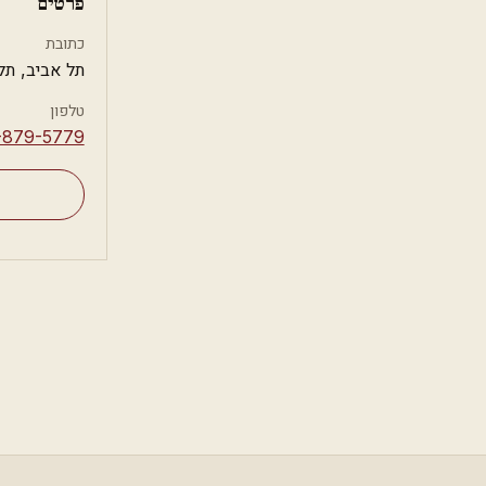
פרטים
כתובת
תל אביב, תל
טלפון
-879-5779⁩