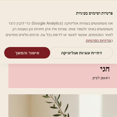
לג לתוכן הראשי
פלסטיקה
פרטיות ושימוש בעוגיות
מאמרים
קטגוריות
חיפוש
אודות
אמת את העסק שלי
אנו משתמשים בעוגיות אנליטיקה (Google Analytics) כדי להבין כיצד
בית
קטגוריות
אסתטיקה רפואית
משתמשים באתר ולשפר אותו. עוגיות אלו אינן חיוניות והן נטענות רק
מרפאת ד''ר סטמפלר - לנדוב חגי
לאחר הסכמתכם. אפשר לאשר או לדחות בכל עת. פרטים מלאים מופיעים
ב
מדיניות הפרטיות
.
אסתטיקה רפואית
דחיית עוגיות אנליטיקה
אישור והמשך
מרפאת ד''ר סטמפלר - לנדוב
חגי
ראשון לציון