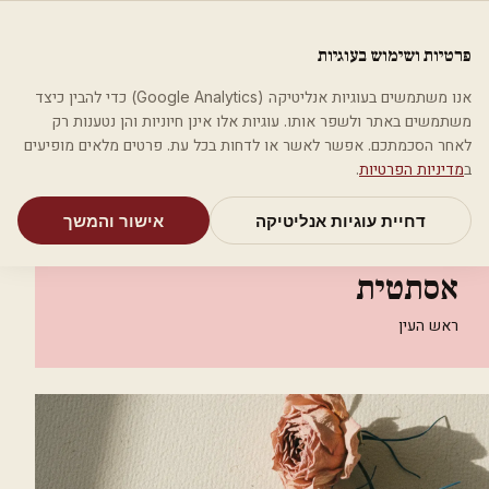
לג לתוכן הראשי
פלסטיקה
פרטיות ושימוש בעוגיות
מאמרים
קטגוריות
חיפוש
אודות
אמת את העסק שלי
אנו משתמשים בעוגיות אנליטיקה (Google Analytics) כדי להבין כיצד
בית
קטגוריות
אסתטיקה רפואית
משתמשים באתר ולשפר אותו. עוגיות אלו אינן חיוניות והן נטענות רק
מרפאת ד״ר ניבין עיראקי רפואה אסתטית
לאחר הסכמתכם. אפשר לאשר או לדחות בכל עת. פרטים מלאים מופיעים
ב
מדיניות הפרטיות
.
אסתטיקה רפואית
דחיית עוגיות אנליטיקה
אישור והמשך
מרפאת ד״ר ניבין עיראקי רפואה
אסתטית
ראש העין