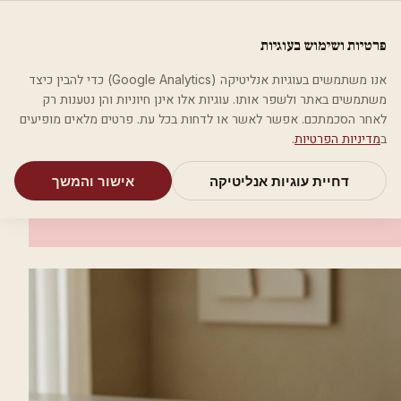
לג לתוכן הראשי
פלסטיקה
פרטיות ושימוש בעוגיות
מאמרים
קטגוריות
חיפוש
אודות
אמת את העסק שלי
אנו משתמשים בעוגיות אנליטיקה (Google Analytics) כדי להבין כיצד
בית
קטגוריות
אסתטיקה רפואית
מרפאה לאסתטיקה רפואית
משתמשים באתר ולשפר אותו. עוגיות אלו אינן חיוניות והן נטענות רק
לאחר הסכמתכם. אפשר לאשר או לדחות בכל עת. פרטים מלאים מופיעים
אסתטיקה רפואית
ב
מדיניות הפרטיות
.
מרפאה לאסתטיקה רפואית
דחיית עוגיות אנליטיקה
אישור והמשך
עכו