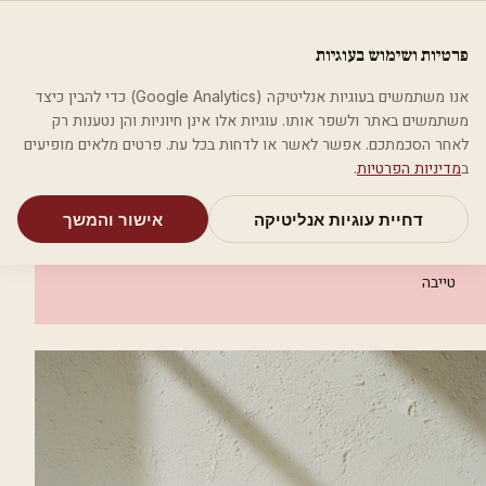
לג לתוכן הראשי
פלסטיקה
פרטיות ושימוש בעוגיות
מאמרים
קטגוריות
חיפוש
אודות
אמת את העסק שלי
אנו משתמשים בעוגיות אנליטיקה (Google Analytics) כדי להבין כיצד
בית
קטגוריות
אסתטיקה רפואית
משתמשים באתר ולשפר אותו. עוגיות אלו אינן חיוניות והן נטענות רק
מרכז zeen לאסתטיקה רפואית
לאחר הסכמתכם. אפשר לאשר או לדחות בכל עת. פרטים מלאים מופיעים
ב
מדיניות הפרטיות
.
אסתטיקה רפואית
דחיית עוגיות אנליטיקה
אישור והמשך
מרכז zeen לאסתטיקה רפואית
טייבה