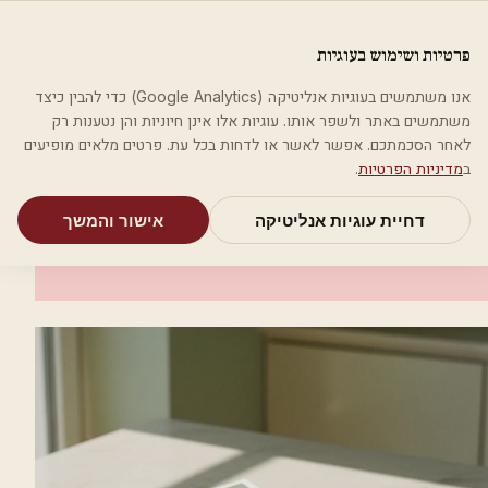
לג לתוכן הראשי
פלסטיקה
פרטיות ושימוש בעוגיות
מאמרים
קטגוריות
חיפוש
אודות
אמת את העסק שלי
אנו משתמשים בעוגיות אנליטיקה (Google Analytics) כדי להבין כיצד
בית
קטגוריות
אסתטיקה רפואית
מדיקל DNG
משתמשים באתר ולשפר אותו. עוגיות אלו אינן חיוניות והן נטענות רק
לאחר הסכמתכם. אפשר לאשר או לדחות בכל עת. פרטים מלאים מופיעים
אסתטיקה רפואית
ב
מדיניות הפרטיות
.
מדיקל DNG
דחיית עוגיות אנליטיקה
אישור והמשך
תל אביב