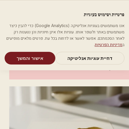
לג לתוכן הראשי
פלסטיקה
פרטיות ושימוש בעוגיות
מאמרים
קטגוריות
חיפוש
אודות
אמת את העסק שלי
אנו משתמשים בעוגיות אנליטיקה (Google Analytics) כדי להבין כיצד
בית
קטגוריות
אסתטיקה רפואית
מגנוליה אסתיקה
משתמשים באתר ולשפר אותו. עוגיות אלו אינן חיוניות והן נטענות רק
לאחר הסכמתכם. אפשר לאשר או לדחות בכל עת. פרטים מלאים מופיעים
אסתטיקה רפואית
ב
מדיניות הפרטיות
.
מגנוליה אסתיקה
דחיית עוגיות אנליטיקה
אישור והמשך
מודיעין-מכבים-רעות