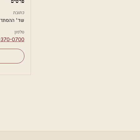
פרטים
כתובת
שד' ההסתדרות 55,
טלפון
-370-0700⁩