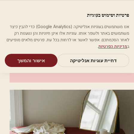
לג לתוכן הראשי
פלסטיקה
פרטיות ושימוש בעוגיות
מאמרים
קטגוריות
חיפוש
אודות
אמת את העסק שלי
אנו משתמשים בעוגיות אנליטיקה (Google Analytics) כדי להבין כיצד
בית
קטגוריות
אסתטיקה רפואית
לילה לבן - טיפולי אסתטיקה
משתמשים באתר ולשפר אותו. עוגיות אלו אינן חיוניות והן נטענות רק
לאחר הסכמתכם. אפשר לאשר או לדחות בכל עת. פרטים מלאים מופיעים
אסתטיקה רפואית
ב
מדיניות הפרטיות
.
לילה לבן - טיפולי אסתטיקה
דחיית עוגיות אנליטיקה
אישור והמשך
גבעת שמואל