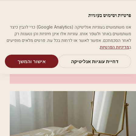
לג לתוכן הראשי
פלסטיקה
פרטיות ושימוש בעוגיות
מאמרים
קטגוריות
חיפוש
אודות
אמת את העסק שלי
אנו משתמשים בעוגיות אנליטיקה (Google Analytics) כדי להבין כיצד
בית
קטגוריות
אסתטיקה רפואית
ליה דנטל ארט- טכנאי שיניים
משתמשים באתר ולשפר אותו. עוגיות אלו אינן חיוניות והן נטענות רק
לאחר הסכמתכם. אפשר לאשר או לדחות בכל עת. פרטים מלאים מופיעים
אסתטיקה רפואית
ב
מדיניות הפרטיות
.
ליה דנטל ארט- טכנאי שיניים
דחיית עוגיות אנליטיקה
אישור והמשך
רחובות