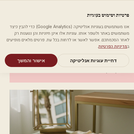
לג לתוכן הראשי
פלסטיקה
פרטיות ושימוש בעוגיות
מאמרים
קטגוריות
חיפוש
אודות
אמת את העסק שלי
אנו משתמשים בעוגיות אנליטיקה (Google Analytics) כדי להבין כיצד
בית
קטגוריות
אסתטיקה רפואית
כרמל מדיקל
משתמשים באתר ולשפר אותו. עוגיות אלו אינן חיוניות והן נטענות רק
לאחר הסכמתכם. אפשר לאשר או לדחות בכל עת. פרטים מלאים מופיעים
אסתטיקה רפואית
ב
מדיניות הפרטיות
.
כרמל מדיקל
דחיית עוגיות אנליטיקה
אישור והמשך
ראשון לציון