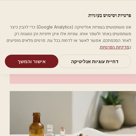
לג לתוכן הראשי
פלסטיקה
פרטיות ושימוש בעוגיות
מאמרים
קטגוריות
חיפוש
אודות
אמת את העסק שלי
אנו משתמשים בעוגיות אנליטיקה (Google Analytics) כדי להבין כיצד
בית
קטגוריות
אסתטיקה רפואית
כרוגית פלסטית ד"ר אורי ארד
משתמשים באתר ולשפר אותו. עוגיות אלו אינן חיוניות והן נטענות רק
לאחר הסכמתכם. אפשר לאשר או לדחות בכל עת. פרטים מלאים מופיעים
אסתטיקה רפואית
ב
מדיניות הפרטיות
.
כרוגית פלסטית ד"ר אורי ארד
דחיית עוגיות אנליטיקה
אישור והמשך
בת חפר