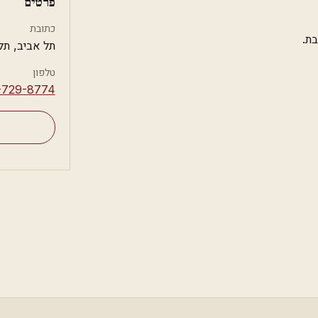
פרטים
כתובת
ת.
תל אביב, תל
טלפון
-729-8774⁩