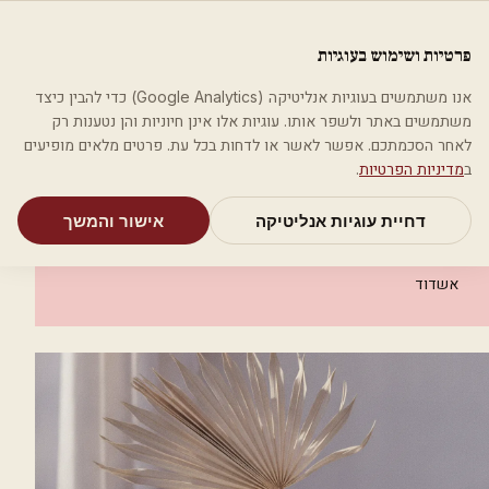
לג לתוכן הראשי
פלסטיקה
פרטיות ושימוש בעוגיות
מאמרים
קטגוריות
חיפוש
אודות
אמת את העסק שלי
אנו משתמשים בעוגיות אנליטיקה (Google Analytics) כדי להבין כיצד
בית
קטגוריות
אסתטיקה רפואית
משתמשים באתר ולשפר אותו. עוגיות אלו אינן חיוניות והן נטענות רק
ד"ר תמי גלדא - רפואה אסתטית
לאחר הסכמתכם. אפשר לאשר או לדחות בכל עת. פרטים מלאים מופיעים
ב
מדיניות הפרטיות
.
אסתטיקה רפואית
דחיית עוגיות אנליטיקה
אישור והמשך
ד"ר תמי גלדא - רפואה אסתטית
אשדוד